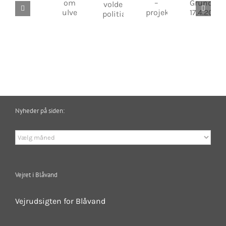
om
–
Grundejerforening
droppe
volde
ulve
projektet
17.4.2025
fodring
politianmeldt
–
kan
tiltrække
ulve
Nyheder på siden:
Nyheder
på
siden:
Vejret i Blåvand
Vejrudsigten for Blåvand