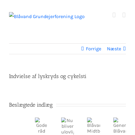
Skip
to
content
Forrige
Næste
Indvielse af lyskryds og cykelsti
Beslægtede indlæg
Sommerhusejere
opfordres
Nu
Gode
Blåvand
Generalforsamling
til
bliver
råd
Midtby
Blåvand
at
ulovlige