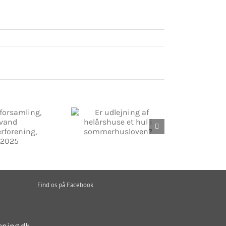
dlejning af helårshuse
hul i sommerhusloven?
Find os på Facebook
ening.dk