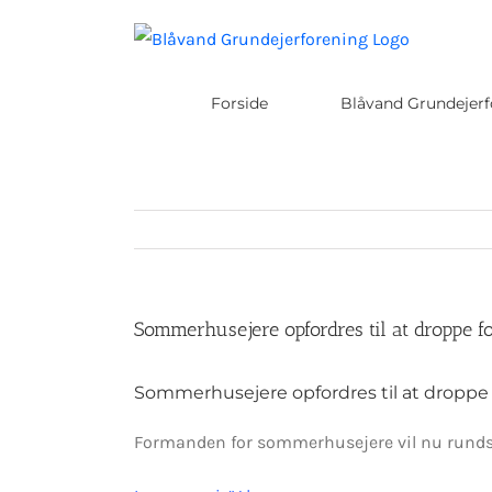
Skip
to
content
Forside
Blåvand Grundejerf
Sommerhusejere opfordres til at droppe fo
Sommerhusejere opfordres til at droppe f
Formanden for sommerhusejere vil nu rundsend