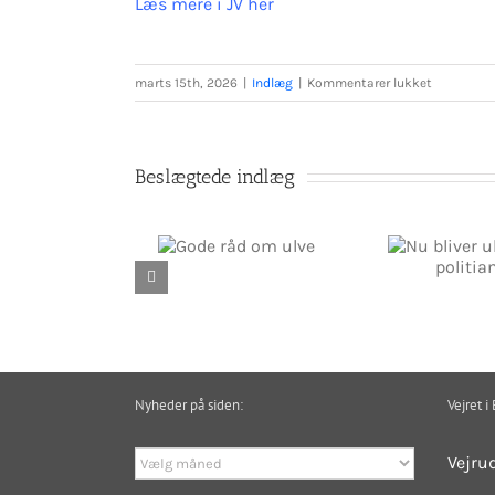
Læs mere i JV her
til
marts 15th, 2026
|
Indlæg
|
Kommentarer lukket
Sommerhu
opfordres
til
Beslægtede indlæg
at
droppe
fodring
Gode råd om ulve
Nu bliver ulovlige volde
B
–
politianmeldt
kan
tiltrække
ulve
Nyheder på siden:
Vejret i
Nyheder
Vejru
på