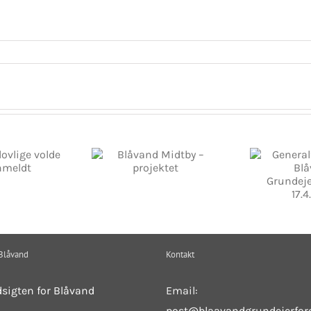
sejere
låvand Midtby –
Generalforsamling,
Er u
projektet
Blåvand
et 
Grundejerforening,
17.4.2025
 Blåvand
Kontakt
dsigten for Blåvand
Email:
post@blaavandgrundejerfor