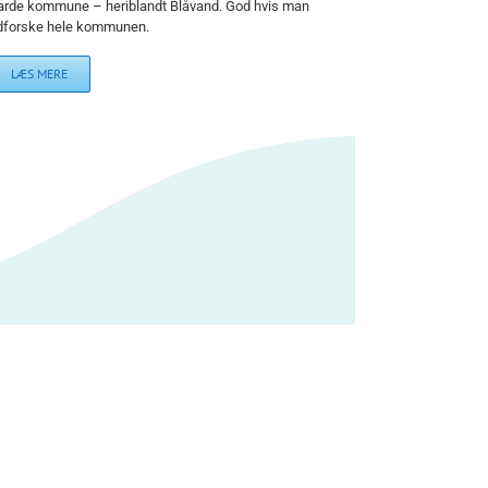
arde kommune – heriblandt Blåvand. God hvis man
dforske hele kommunen.
LÆS MERE