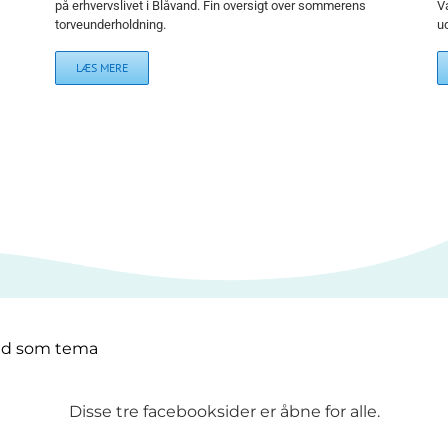
på erhvervslivet i Blåvand. Fin oversigt over sommerens
V
torveunderholdning.
u
LÆS MERE
nd som tema
Disse tre facebooksider er åbne for alle.