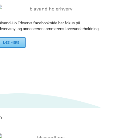
låvand-Ho Erhvervs facebookside har fokus på
rhvervsnyt og annoncerer sommerens torveunderholdning.
LÆS MERE
n