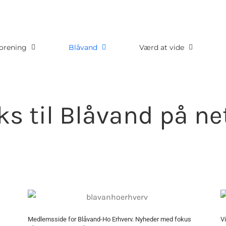
orening
Blåvand
Værd at vide
ks til Blåvand på ne
Medlemsside for Blåvand-Ho Erhverv. Nyheder med fokus
V