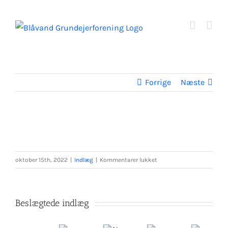
Skip
to
content
Forrige
Næste
til
oktober 15th, 2022
|
Indlæg
|
Kommentarer lukket
Beslægtede indlæg
Sommerhusejere