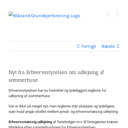
Skip
to
content
Forrige
Næste
Nyt fra Erhvervsstyrelsen om udlejning af
sommerhuse
Erhvervsstyrelsen har nu forenklet og tydeliggjort reglerne for
udlejning af sommerhuse.
Der er ikke så meget nyt, men reglerne står skarpere og tydeligere,
især hvad angår skellet mellem privat- og erhvervsmæssig udlejning.
Erhvervsmæssig udlejning
af ferieboliger m.v. til feriegæster kræver
tilladelse efter sommerhusloven fra Erhvervsstyrelsen.