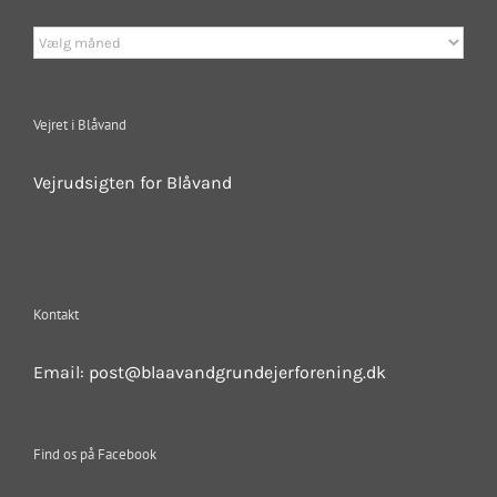
Nyheder
på
siden:
Vejret i Blåvand
Vejrudsigten for Blåvand
Kontakt
Email:
post@blaavandgrundejerforening.dk
Find os på Facebook