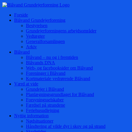
Skip
to
Forside
content
Blåvand Grundejerforening
Bestyrelsen
Grundejerforeningens arbejdsområder
Vedtægter
Generalforsamlingen
Arkiv
Blåvand
Blåvand – nu og i fremtiden
Blåvands DNA
Web- og facebooksider om Blåvand
Foreninger i Blåvand
Kortmateriale vedrørende Blåvand
Værd at vide
Grundejer i Blåvand
Planlægningsgrundlaget for Blåvand
Forsyningsselskaber
Færdsel på strandene
Feriehusudlejning
Nyttig information
Nødsituationer
Håndtering af vilde dyr i skov og på strand
Skydetider